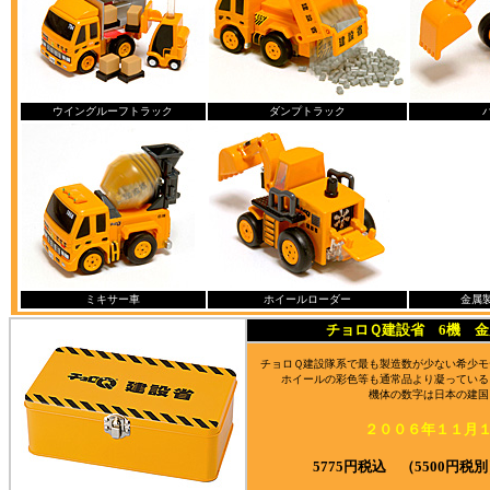
ウイングルーフトラック
ダンプトラック
ミキサー車
ホイールローダー
金属
チョロＱ建設省 6機 
チョロＱ建設隊系で最も製造数が少ない希少モ
ホイールの彩色等も通常品より凝っている
機体の数字は日本の建国
２００６年１１月
5775円税込 （5500円