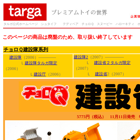
タルガ公式ホームページ シュタイフ テディベア チョロＱ スヌーピー ハローキティ 
このページの商品は廃盤のため、取り扱い終了しています
チョロＱ建設隊系列
建設隊2
（2007）---------------
建設隊
（2006）--------------
Ｌ
建設省２タルガ限定
Ｌ
建設隊タルガ限定
（2007）
（2006）
Ｌ
建設省
2（2007）
Ｌ
建設庁
（2006）
5775円（税込） 11月11日発売