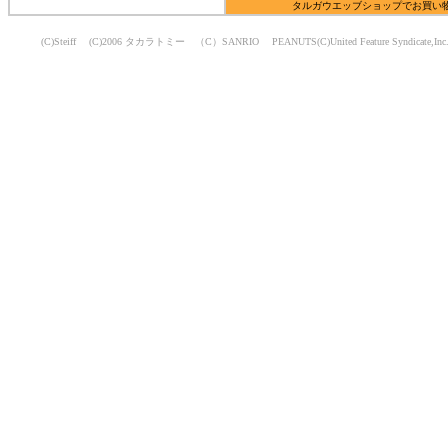
タルガウエッブショップでお買い
(C)Steiff (C)2006 タカラトミー （C）SANRIO PEANUTS(C)United Feature Syndicate,Inc